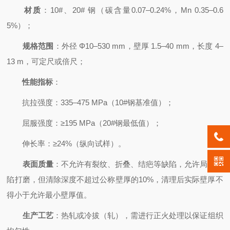
材质
：10#、20# 钢（碳含量0.07–0.24%，Mn 0.35–0.6
5%）；
规格范围
：外径 Φ10–530 mm，壁厚 1.5–40 mm，长度 4–
13 m，可定尺或倍尺；
性能指标
：
抗拉强度：335–475 MPa（10#钢基准值）；
屈服强度：≥195 MPa（20#钢最低值）；
伸长率：≥24%（纵向试样）。
表面质量
：不允许有裂纹、折叠、结疤等缺陷，允许局部缺
陷打磨，但清除深度不超过公称壁厚的10%，清理后实际壁厚不
得小于允许最小壁厚值。
生产工艺
：热轧或冷拔（轧），需进行正火处理以保证组织