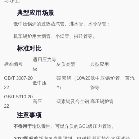
均匀性。
典型应用场景
低中压锅炉的过热蒸汽管、沸水管、水冷壁管；
机车锅炉用大烟管、小烟管、拱砖管等。
标准对比
适用压力等
标准编号
材质类型
典型应用
级
GB/T 3087-20
碳素钢（10#/20
低中压锅炉管、蒸汽
低中压
22
#）
管等
GB/T 5310-20
高压
碳素钢及合金钢
高压锅炉管
22
注意事项
不得用于
输送毒性、可燃介质的GC1级压力管道。
2022版标准
新增氮含量限制、电磁检测可替代水压试验、