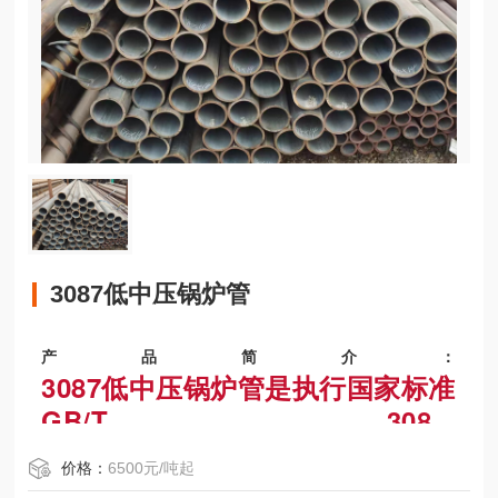
3087低中压锅炉管
产品简介：
3087低中压锅炉管是执行国家标准
GB/T 3087-
2022（已替代2008版）
价格：
6500元/吨起
的优质碳素结构钢无缝钢管，