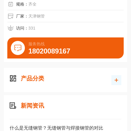
主要用于制造工作压力 ≤5.9
规格：
齐全
MPa、壁温 ≤450℃
厂家：
天津钢管
的锅炉受热面管、蒸汽管、
访问：
331
集箱及管道等部件。
主要特点材质：10#、20# 钢
服务热线
（碳含量0.07–0.24%，Mn 0.35–
18020089167
0.65%）；规格范围：外径 Φ10–
530 mm，壁厚 1.5–40 mm，长
产品分类
新闻资讯
什么是无缝钢管？无缝钢管与焊接钢管的对比