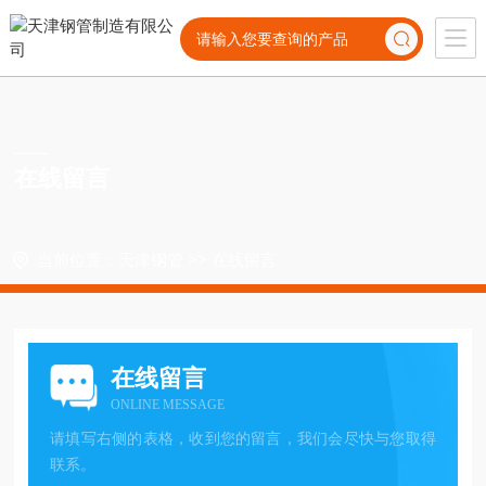
MESSAGE
在线留言
当前位置：
天津钢管
>>
在线留言
在线留言
ONLINE MESSAGE
请填写右侧的表格，收到您的留言，我们会尽快与您取得
联系。