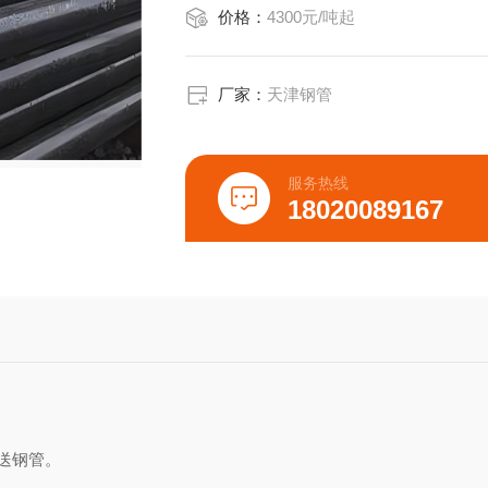
价格：
4300元/吨起
管。标准与
API
厂家：
天津钢管
5L（PSL1
服务热线
18020089167
9711-2
或最新GB/T
对应欧标EN
牌号含义：L=
送钢管。