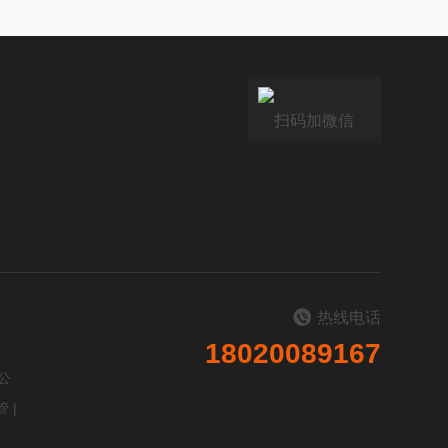
扫码加微信
热线电话
18020089167
公
管
|