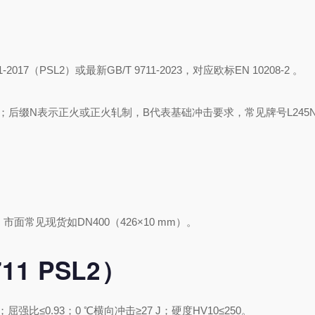
245=最
MPa；
后缀N表示
11-2017（PSL2）或最新GB/T 9711-2023，对应欧标EN 10208-2 。
B代表基
45 MPa；后缀N表示正火或正火轧制，B代表基础冲击要求，常见牌号L245N
常见牌号L2
。
 mm；市面常见现货如DN400（426×10 mm）。
1 PSL2）
Pa；屈强比≤0.93；0 ℃横向冲击≥27 J；硬度HV10≤250。