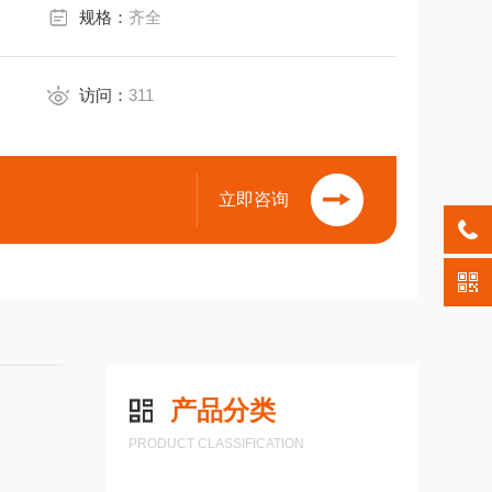
规格：
齐全
牌号执行标准：
 SPEC
访问：
311
/PSL2）、GB/T
立即咨询
017（PSL2）
 9711-2023，
 10208-2 。
Line pipe，
产品分类
PRODUCT CLASSIFICATION