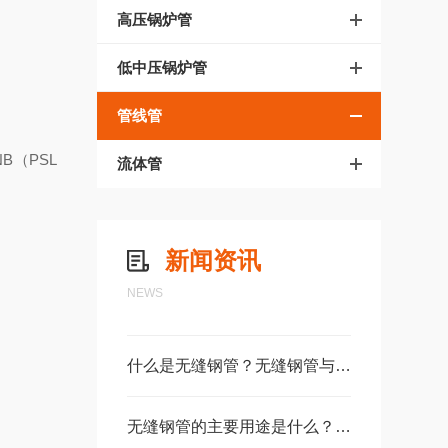
低屈服强度245
高压锅炉管
低中压锅炉管
正火或正火轧制，
管线管
础冲击要求，
B（PSL
流体管
45NB（PSL2）
新闻资讯
NEWS
什么是无缝钢管？无缝钢管与焊接钢管的对比
无缝钢管的主要用途是什么？无缝钢管9大应用场景